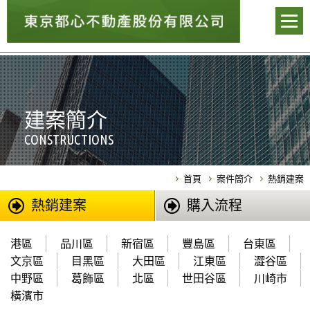
建案簡介
CONSTRUCTIONS
首頁
案件簡介
熱銷建案
熱銷建案
購入流程
港區
品川區
新宿區
豐島區
台東區
文京區
目黑區
大田區
江東區
澀谷區
中野區
葛飾區
北區
世田谷區
川崎市
橫濱市