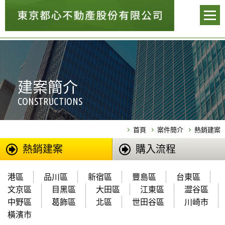
建案簡介
CONSTRUCTIONS
首頁
案件簡介
熱銷建案
熱銷建案
購入流程
港區
品川區
新宿區
豐島區
台東區
文京區
目黑區
大田區
江東區
澀谷區
中野區
葛飾區
北區
世田谷區
川崎市
橫濱市