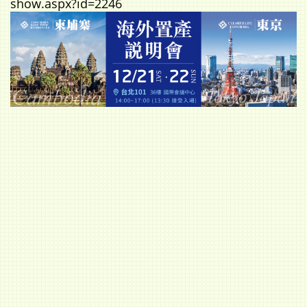
show.aspx?id=2246